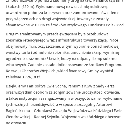
Zmodernizowano ponad 2 kilometry dróg na tzw. Mariance (1,5 km)
i Łubach (650 m). Wykonano nową nawierzchnię asfaltową,
utwardzono pobocza kruszywem oraz zamontowano oświetlenie
przy włączeniach do drogi wojewódzkiej. Inwestycje zostały
sfinansowane w 100 % ze środków Rządowego Funduszu Polski Ład.
Drugim zrealizowanym przedsięwzięciem była przebudowa
zbiornika retencyjnego wraz z infrastrukturą towarzyszącą. Prace
obejmowały m.in. oczyszczenie, w tym wybranie ponad metrowej
warstwy torfu i odmulenie zbiornika, umocnienie skarp, wymianę
ogrodzenia oraz montaż ławek, koszy na odpady i lamp solarno-
wiatrowych. Zadanie zostało dofinansowane ze środków Programu
Rozwoju Obszarów Wiejskich, wkład finansowy Gminy wyniósł
zaledwie 3 726,18 zł.
Dziękujemy Pani sołtys Ewie Socha, Paniom z KGW z Sadykierza
oraz wszystkim osobom za zorganizowanie uroczystości otwarcia,
a także instytucjom zaangażowanym w przygotowanie i wykonanie
tych ważnych przedsięwzięć, a w sposób szczególny Arturowi
Bagieńskiemu – Członkowi Zarządu Województwa Łódzkiego i Ewie
Wendrowskiej – Radnej Sejmiku Województwa Łódzkiego obecnym
na otwarciu.